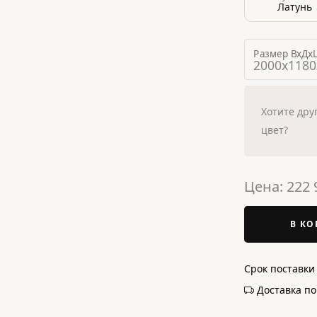
Латунь
Размер ВхДхШ
Хотите дру
цвет?
Цена:
222 
В КО
Срок поставки
Доставка п