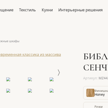
ещение
Текстиль
Кухни
Интерьерные решения
ижные шкафы
БИБЛ
СЕНЧ
Артикул:
MZ44
Финишная
Honey
Ручки