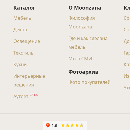
Каталог
О Moonzana
К
Мебель
Философия
Ср
Moonzana
Декор
Сп
Где и как сделана
Освещение
До
мебель
Текстиль
Га
Мы в СМИ
Кухни
Ка
Фотоархив
Интерьерные
Из
Фото покупателей
решения
Ух
-70%
Аутлет