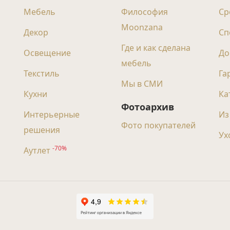
Мебель
Философия
Ср
Moonzana
Декор
Сп
Где и как сделана
Освещение
До
мебель
Текстиль
Га
Мы в СМИ
Кухни
Ка
Фотоархив
Интерьерные
Из
Фото покупателей
решения
Ух
-70%
Аутлет