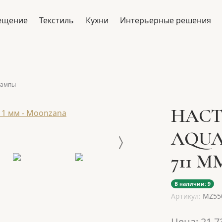
ещение
Текстиль
Кухни
Интерьерные решения
лампы
НАСТ
AQUA
711 М
В наличии: 9
Артикул:
MZ55
Цена:
21 7