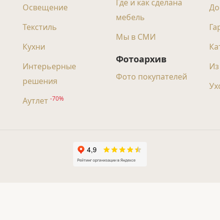
Где и как сделана
Освещение
До
мебель
Текстиль
Га
Мы в СМИ
Кухни
Ка
Фотоархив
Интерьерные
Из
Фото покупателей
решения
Ух
-70%
Аутлет