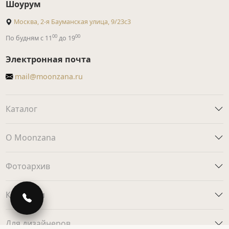
Шоурум
Москва, 2-я Бауманская улица, 9/23с3
00
00
По будням с 11
до 19
Электронная почта
mail@moonzana.ru
Каталог
О Moonzana
Фотоархив
Клиентам
Для дизайнеров