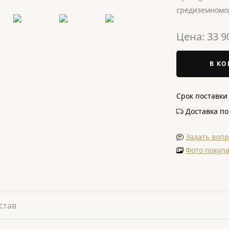
средиземномор
Цена:
33 9
В КО
Срок поставки
Доставка п
Задать вопр
Фото покуп
став