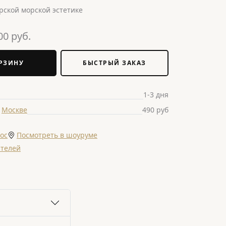
ской морской эстетике
00
руб.
РЗИНУ
БЫСТРЫЙ ЗАКАЗ
1-3 дня
о
Москве
490 руб
ос
Посмотреть в шоуруме
ателей