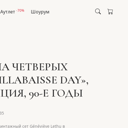
-70%
Аутлет
Шоурум
НА ЧЕТВЕРЫХ
ILLABAISSE DAY»,
ЦИЯ, 90-Е ГОДЫ
35
интажный сет Généviève Lethu в