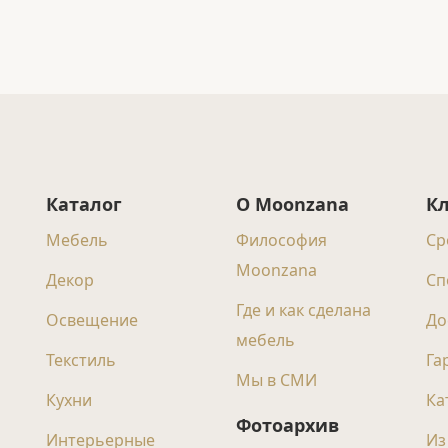
Каталог
О Moonzana
К
Мебель
Философия
Ср
Moonzana
Декор
Сп
Где и как сделана
Освещение
До
мебель
Текстиль
Га
Мы в СМИ
Кухни
Ка
Фотоархив
Интерьерные
Из