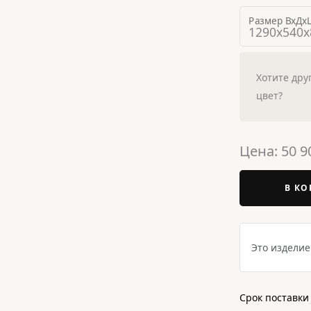
Размер ВхДхШ
Хотите дру
цвет?
Цена:
50 9
В КО
Это изделие 
Срок поставки