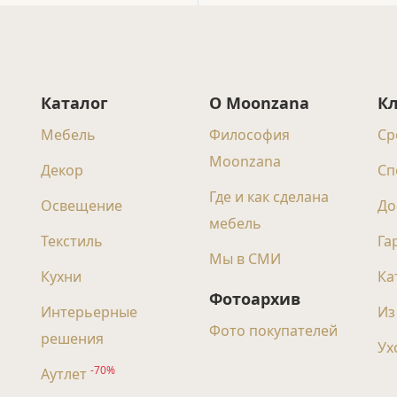
Каталог
О Moonzana
К
Мебель
Философия
Ср
Moonzana
Декор
Сп
Где и как сделана
Освещение
До
мебель
Текстиль
Га
Мы в СМИ
Кухни
Ка
Фотоархив
Интерьерные
Из
Фото покупателей
решения
Ух
-70%
Аутлет